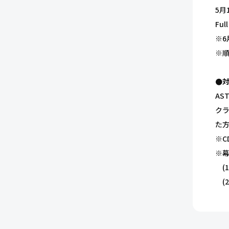
5月
Ful
※6
※
●
AS
クラ
た
※
※
(
(