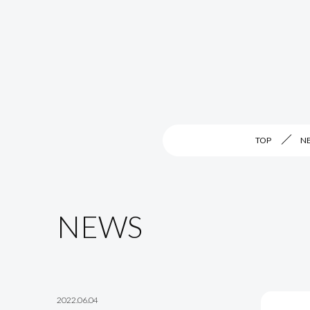
TOP
N
NEWS
2022.06.04