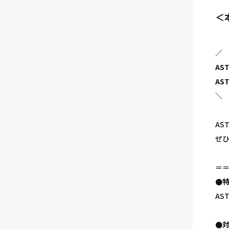
＜本
／
AST
AS
＼
A
ぜひ
＝
●
AS
●