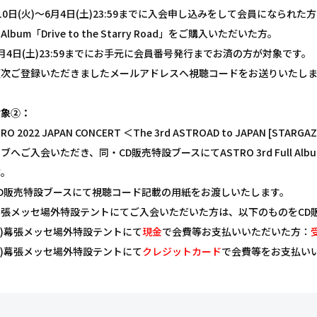
10日(火)～6月4日(土)23:59までに入会申し込みをして会員になられた
l Album「Drive to the Starry Road」をご購入いただいた方。
月4日(土)23:59までにお手元に会員番号発行までお済の方が対象です。
順次ご登録いただきましたメールアドレスへ視聴コードをお送りいたし
対象②：
TRO 2022 JAPAN CONCERT ＜The 3rd ASTROAD to JAPA
ブへご入会いただき、同・CD販売特設ブースにてASTRO 3rd Full Album「D
方。
CD販売特設ブースにて視聴コード記載の用紙をお渡しいたします。
幕張メッセ場外特設テントにてご入会いただいた方は、以下のものをCD
1)幕張メッセ場外特設テントにて
現金
で会費等お支払いいただいた方：
2)幕張メッセ場外特設テントにて
クレジットカード
で会費等をお支払い