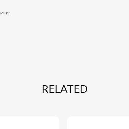
ws List
RELATED