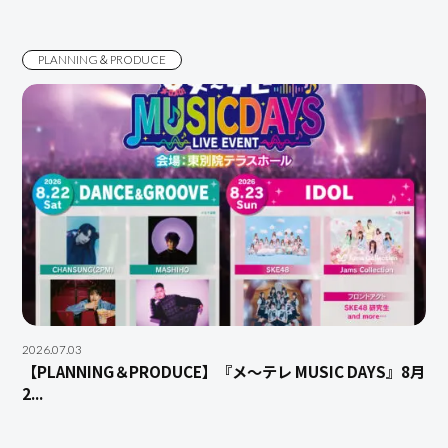
PLANNING＆PRODUCE
2026.07.03
【PLANNING＆PRODUCE】『メ～テレ MUSIC DAYS』8月
2...