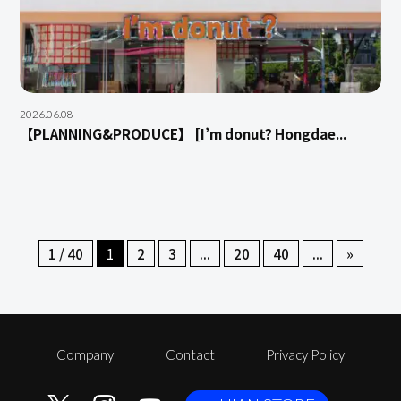
2026.06.08
【PLANNING&PRODUCE】 [I’m donut? Hongdae...
1 / 40
1
2
3
...
20
40
...
»
Company
Contact
Privacy Policy