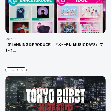
2026.08.03
【PLANNING＆PRODUCE】『メ～テレ MUSIC DAYS』プ
レイ...
PICTURES