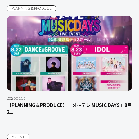
PLANNING＆PRODUCE
2026.06.16
【PLANNING＆PRODUCE】『メ～テレ MUSIC DAYS』8月
2...
AGENT