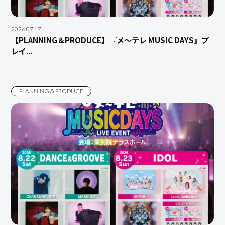
2026.07.17
【PLANNING＆PRODUCE】『メ～テレ MUSIC DAYS』プ
レイ...
PLANNING＆PRODUCE