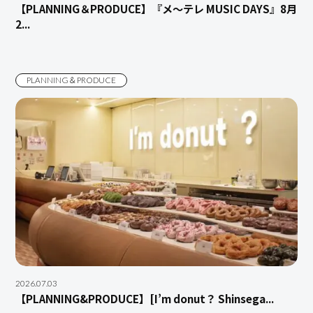
【PLANNING＆PRODUCE】『メ～テレ MUSIC DAYS』8月
2...
PLANNING＆PRODUCE
2026.07.03
【PLANNING&PRODUCE】[I’m donut？ Shinsega...