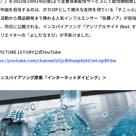
）』を2022年10月14日(金)より主要音楽配信サービスにて配信開始致
詞作曲を担当するのは、ボカロPとして絶大な支持を得ている「すこっぷ」
楽活動から商品開発まで携わる人気インフルエンサー「佐藤ノア」が担
、同日に公開される、インスパイアソング『アンリアルサイド (feat. 
クリエイターの「よしだなすび」が手掛けました。
PICTURE 1STORY公式YouTube
ps://youtube.com/channel/UCjcBVIiuep6GHCnHJqrBYGw
インスパイアソング原案『インターネットダイビング』＞