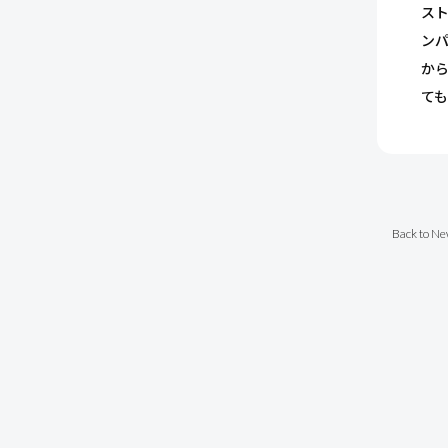
スト
ン
か
て
Back to Ne