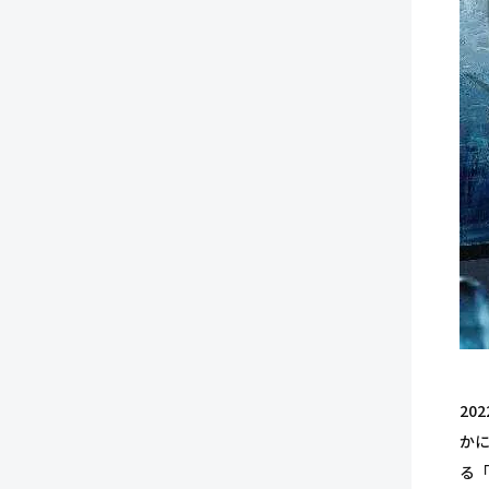
20
か
る