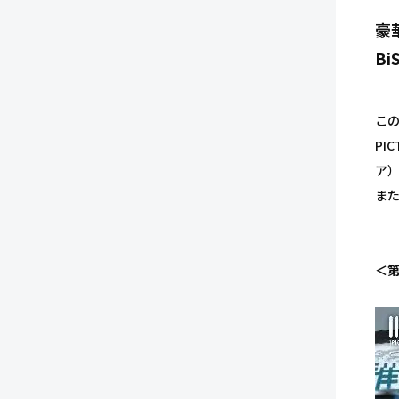
豪
B
この
PI
ア）
また
＜第