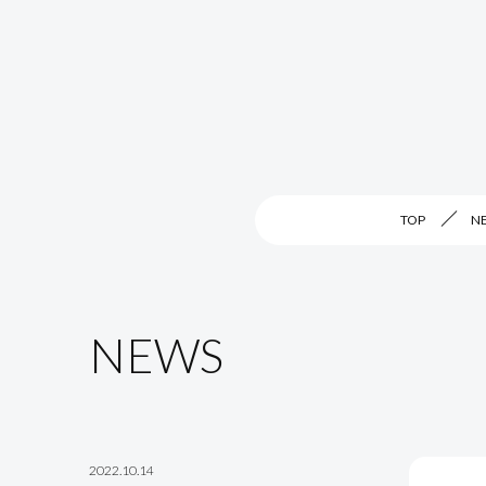
TOP
N
NEWS
2022.10.14