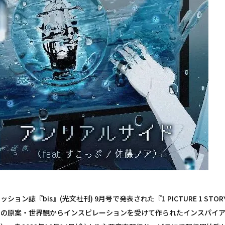
ッション誌『bis』(光文社刊) 9月号で発表された『1 PICTURE 1 
の原案・世界観からインスピレーションを受けて作られたインスパイアソ