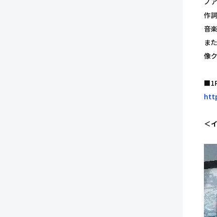
ノア
作
音
また
像
■1
htt
＜