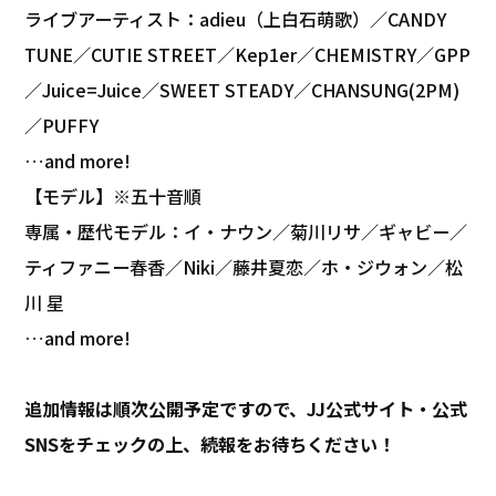
ライブアーティスト：adieu（上白石萌歌）／CANDY
TUNE／CUTIE STREET／Kep1er／CHEMISTRY／GPP
／Juice=Juice／SWEET STEADY／CHANSUNG(2PM)
／PUFFY
…and more!
【モデル】※五十音順
専属・歴代モデル：イ・ナウン／菊川リサ／ギャビー／
ティファニー春香／Niki／藤井夏恋／ホ・ジウォン／松
川 星
…and more!
追加情報は順次公開予定ですので、JJ公式サイト・公式
SNSをチェックの上、続報をお待ちください！