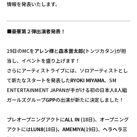
情報を発表いたします。
■豪華第２弾出演者発表！
19日のMCを
アレン様
と
森本晋太郎(
トンツカタン)が担
当し、イベントを盛り上げます！
さらにアーティストライブには、ソロアーティストとし
て新たなスタートを発表した
RYOKI MIYAMA
、SM
ENTERTAINMENT JAPANが手がける初の日本人8人組
ガールズグループ
GPP
の出演が新たに決定しました！
プレオープニングアクトに
ALL IN
(18日)、オープニング
アクトには
LUN8
(18日)
、AMEMIYA
(19日)、
ヘラヘラ三