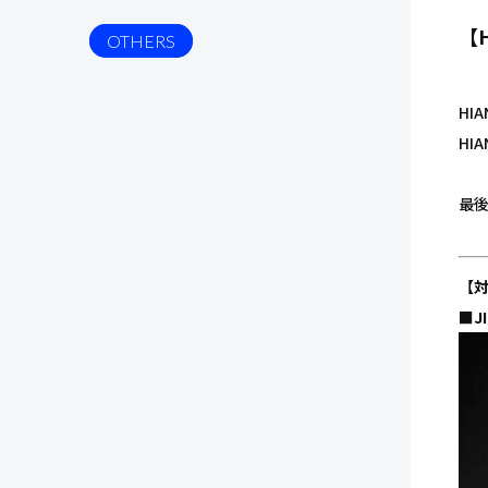
【
OTHERS
HI
HI
最
【
■
J