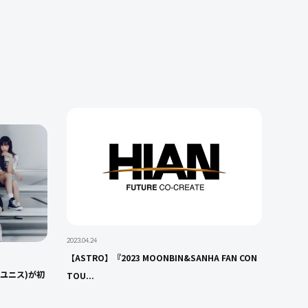
2023.04.24
【ASTRO】『2023 MOONBIN&SANHA FAN CON
(ユニス)が初
TOU...