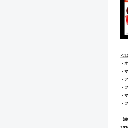
＜20
・
・
・
・
・
・
【
202