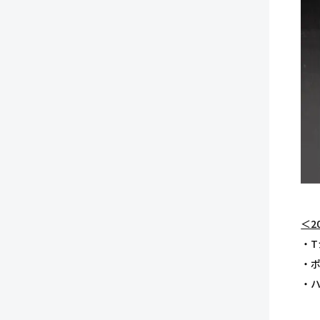
＜20
・T
・
・