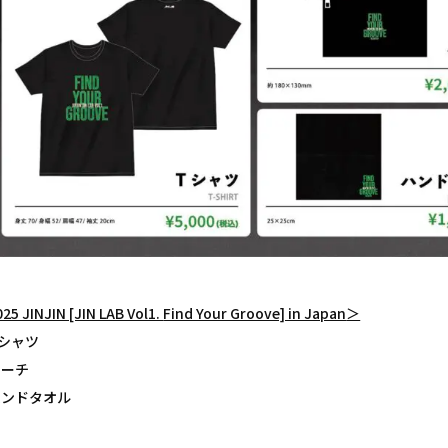
25 JINJIN [JIN LAB Vol1.
Find Your Groove] in Japan
＞
シャツ
ポーチ
ハンドタオル