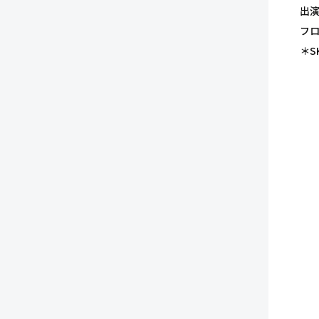
出演
フロ
＊S