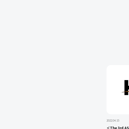
2022.04.15
＜The 3rd A