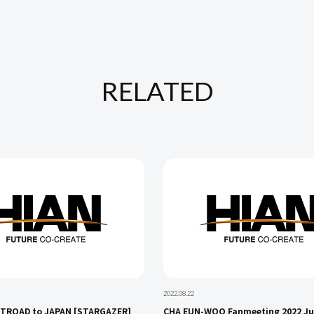
RELATED
2022.08.22
STROAD to JAPAN [STARGAZER]
CHA EUN-WOO Fanmeeting 2022 Jus