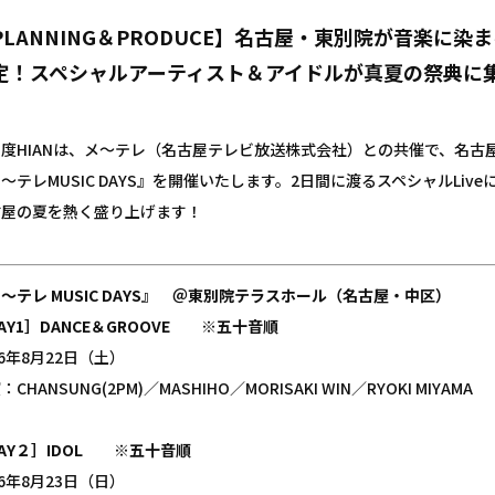
PLANNING＆PRODUCE】名古屋・東別院が音楽に染まる
定！スペシャルアーティスト＆アイドルが真夏の祭典に
の度HIANは、メ～テレ（名古屋テレビ放送株式会社）との共催で、名
～テレMUSIC DAYS』を開催いたします。2日間に渡るスペシャルLi
古屋の夏を熱く盛り上げます！
～テレ MUSIC DAYS』 ＠東別院テラスホール（名古屋・中区）
AY1］DANCE＆GROOVE ※五十音順
26年8月22日（土）
：CHANSUNG(2PM)／MASHIHO／MORISAKI WIN／RYOKI MIYAMA
AY２］IDOL ※五十音順
26年8月23日（日）