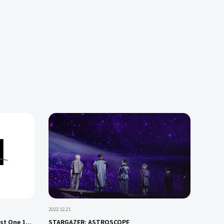
2022.12.21
t One 1...
STARGAZER: ASTROSCOPE