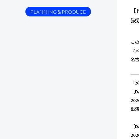
【
PLANNING＆PRODUCE
決
こ
『メ
名
『メ
［D
20
出演
［D
20