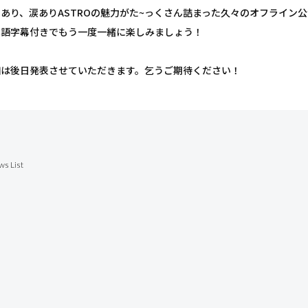
あり、涙ありASTROの魅力がた~っくさん詰まった久々のオフライン
本語字幕付きでもう一度一緒に楽しみましょう！
細は後日発表させていただきます。乞うご期待ください！
ws List