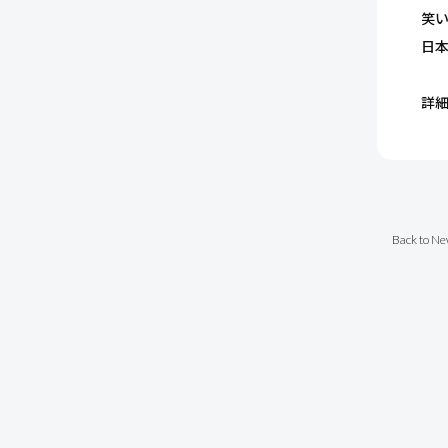
笑い
日
詳
Back to Ne