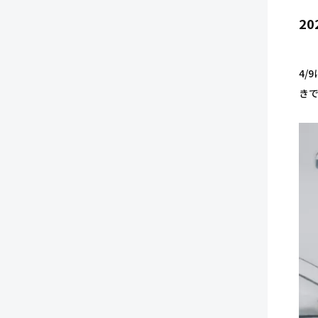
20
4/
き