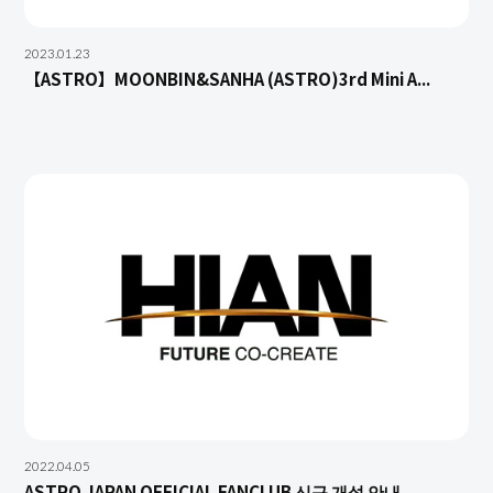
2023.01.23
【ASTRO】MOONBIN&SANHA (ASTRO)3rd Mini A...
2022.04.05
ASTRO JAPAN OFFICIAL FANCLUB 신규 개설 안내