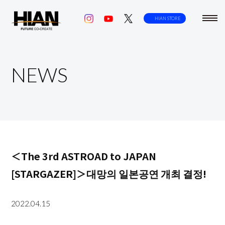
toggl
HIAN STORE
navig
NEWS
＜The 3rd ASTROAD to JAPAN
[STARGAZER]＞대망의 일본공연 개최 결정!
2022.04.15