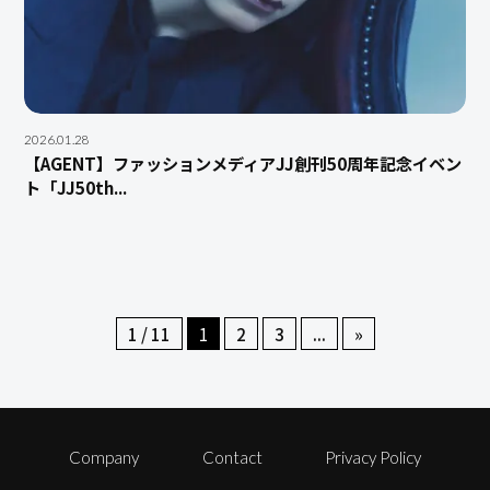
2026.01.28
【AGENT】ファッションメディアJJ創刊50周年記念イベン
ト「JJ50th...
1 / 11
1
2
3
...
»
Company
Contact
Privacy Policy