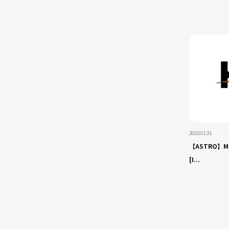
2023.01.31
【ASTRO】MOO
[I...