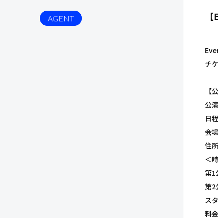
【
AGENT
Ev
チケ
【
公演
日程 
会場 
住所
＜
第1
第2
ス
料金