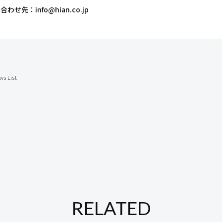
合わせ先：info@hian.co.jp
ws List
RELATED