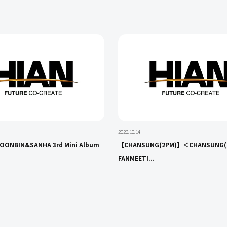
2023.10.14
NBIN&SANHA 3rd Mini Album
【CHANSUNG(2PM)】＜CHANSUNG(
FANMEETI...