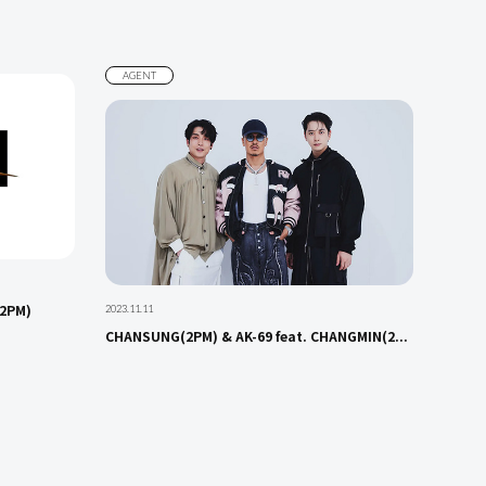
AGENT
2PM)
2023.11.11
CHANSUNG(2PM) & AK-69 feat. CHANGMIN(2...