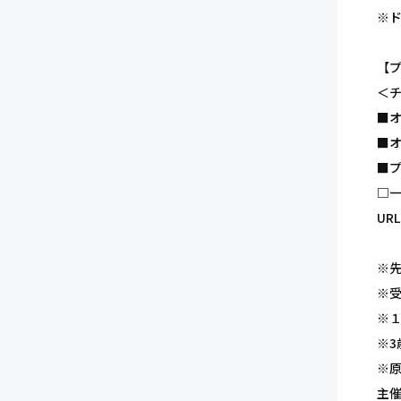
※
【プ
＜
■オ
■オフ
■プ
□一般
UR
※
※
※
※
※
主催