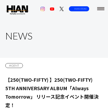
toggl
HIAN STORE
navig
NEWS
AGENT
【250(TWO-FIFTY) 】250(TWO-FIFTY)
5TH ANNIVERSARY ALBUM「Always
Tomorrow」 リリース記念イベント開催決
定！