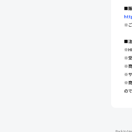
■
htt
※ご
■
※H
※
※
※
※
の
Back to Ne