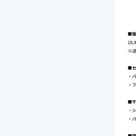
■
15,
※
■
・
・
■
・シ
・パ
■