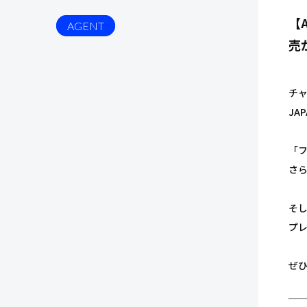
【A
AGENT
売
チャ
JA
「
さ
そし
プ
ぜ